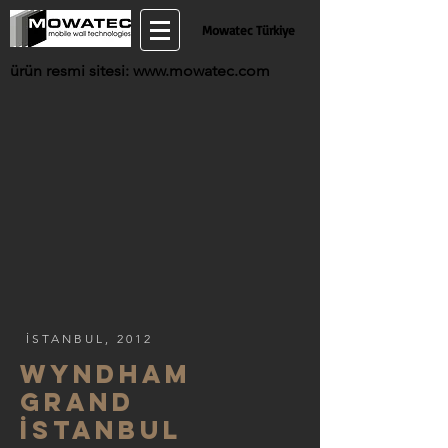
Mowatec Türkiye
ürün resmi sitesi:
www.mowatec.com
İSTANBUL, 2012
wYNDHAM
GRAND
İSTANBUL