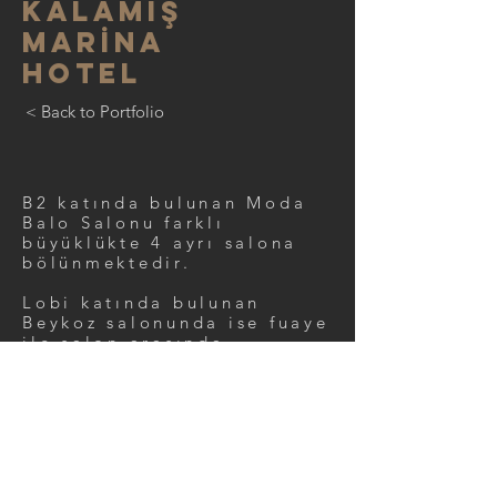
KALAMIŞ
MARİNA
HOTEL
< Back to Portfolio
B2 katında bulunan Moda
Balo Salonu farklı
büyüklükte 4 ayrı salona
bölünmektedir.
Lobi katında bulunan
Beykoz salonunda ise fuaye
ile salon arasında
hareketli bölme
kullanılmıştır.